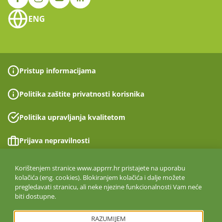
ENG
Pristup informacijama
Politika zaštite privatnosti korisnika
Politika upravljanja kvalitetom
Prijava nepravilnosti
Izjava o pristupačnosti
Korištenjem stranice www.apprrr.hr pristajete na uporabu
kolačića (eng. cookies). Blokiranjem kolačića i dalje možete
pregledavati stranicu, ali neke njezine funkcionalnosti Vam neće
Politika informacijske sigurnosti
biti dostupne.
ISO 27001:2022
RAZUMIJEM