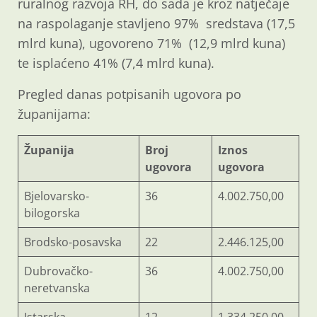
ruralnog razvoja RH, do sada je kroz natječaje
na raspolaganje stavljeno 97% sredstava (17,5
mlrd kuna), ugovoreno 71% (12,9 mlrd kuna)
te isplaćeno 41% (7,4 mlrd kuna).
Pregled danas potpisanih ugovora po
županijama:
Županija
Broj
Iznos
ugovora
ugovora
Bjelovarsko-
36
4.002.750,00
bilogorska
Brodsko-posavska
22
2.446.125,00
Dubrovačko-
36
4.002.750,00
neretvanska
Istarska
12
1.334.250,00