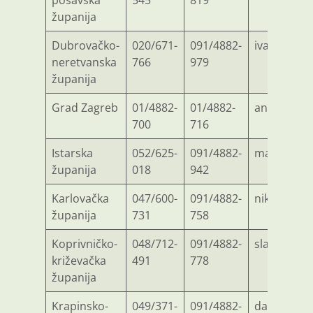
posavska
545
819
županija
Dubrovačko-
020/671-
091/4882-
ivana.toma
neretvanska
766
979
županija
Grad Zagreb
01/4882-
01/4882-
andelka.p
700
716
Istarska
052/625-
091/4882-
marina.koc
županija
018
942
Karlovačka
047/600-
091/4882-
nikola.gr
županija
731
758
Koprivničko-
048/712-
091/4882-
slavko.kop
križevačka
491
778
županija
Krapinsko-
049/371-
091/4882-
darko.ant