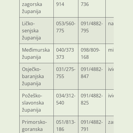
zagorska
914
736
županija
Ličko-
053/560-
091/4882-
nada.murg
senjska
775
795
županija
Međimurska
040/373
098/809-
milorad.s
županija
373
168
Osječko-
031/275-
091/4882-
ivica.lovr
baranjska
755
847
županija
Požeško-
034/312-
091/4882-
ivica.prpi
slavonska
540
825
županija
Primorsko-
051/813-
091/4882-
zarko.mul
goranska
186
791