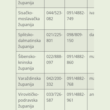
županija
Sisačko-
044/523-
091/4882-
ivan.jukic
moslavačka
082
749
županija
Splitsko-
021/225-
098/809-
danica.ta
dalmatinska
801
150
županija
Šibensko-
022/888-
091/4882-
marijo.to
kninska
097
860
županija
Varaždinska
042/200-
091/4882-
mara.bogo
županija
332
768
Virovitičko-
033/726-
091/4882-
ana-marija
podravska
587
961
županija