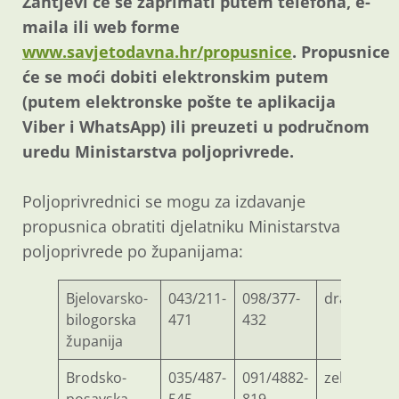
Zahtjevi će se zaprimati putem telefona, e-
maila ili web forme
www.savjetodavna.hr/propusnice
. Propusnice
će se moći dobiti elektronskim putem
(putem elektronske pošte te aplikacija
Viber i WhatsApp) ili preuzeti u područnom
uredu Ministarstva poljoprivrede.
Poljoprivrednici se mogu za izdavanje
propusnica obratiti djelatniku Ministarstva
poljoprivrede po županijama:
Bjelovarsko-
043/211-
098/377-
drazen.ce
bilogorska
471
432
županija
Brodsko-
035/487-
091/4882-
zeljko.kuc