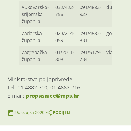
Vukovarsko-
032/422-
091/4882-
duro.cero
srijemska
756
927
županija
Zadarska
023/214-
091/4882-
gordana.d
županija
059
831
Zagrebačka
01/2011-
091/5129-
vlasta.rub
županija
808
734
Ministarstvo poljoprivrede
Tel: 01-4882-700; 01-4882-716
E-mail:
propusnice@mps.hr
25. ožujka 2020.
PODIJELI