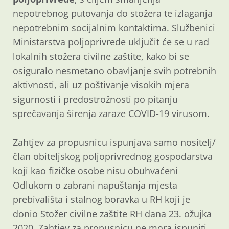
nepotrebnog putovanja do stožera te izlaganja
nepotrebnim socijalnim kontaktima. Službenici
Ministarstva poljoprivrede uključit će se u rad
lokalnih stožera civilne zaštite, kako bi se
osiguralo nesmetano obavljanje svih potrebnih
aktivnosti, ali uz poštivanje visokih mjera
sigurnosti i predostrožnosti po pitanju
sprečavanja širenja zaraze COVID-19 virusom.
Zahtjev za propusnicu ispunjava samo nositelj/
član obiteljskog poljoprivrednog gospodarstva
koji kao fizičke osobe nisu obuhvaćeni
Odlukom o zabrani napuštanja mjesta
prebivališta i stalnog boravka u RH koji je
donio Stožer civilne zaštite RH dana 23. ožujka
2020. Zahtjev za propusnicu ne mora ispuniti