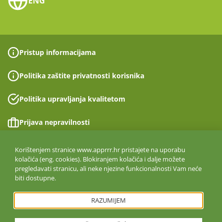
ENG
Pristup informacijama
Politika zaštite privatnosti korisnika
Politika upravljanja kvalitetom
Prijava nepravilnosti
Izjava o pristupačnosti
Korištenjem stranice www.apprrr.hr pristajete na uporabu
kolačića (eng. cookies). Blokiranjem kolačića i dalje možete
pregledavati stranicu, ali neke njezine funkcionalnosti Vam neće
Politika informacijske sigurnosti
biti dostupne.
ISO 27001:2022
RAZUMIJEM