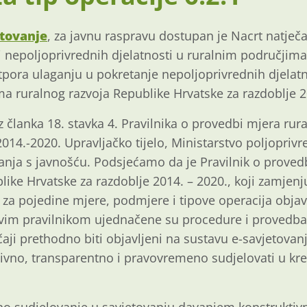
etovanje
, za javnu raspravu dostupan je Nacrt natječ
j nepoljoprivrednih djelatnosti u ruralnim područjima”
Potpora ulaganju u pokretanje nepoljoprivrednih djelat
a ruralnog razvoja Republike Hrvatske za razdoblje 2
 članka 18. stavka 4. Pravilnika o provedbi mjera rur
014.-2020. Upravljačko tijelo, Ministarstvo poljoprivre
vanja s javnošću. Podsjećamo da je Pravilnik o prove
ike Hrvatske za razdoblje 2014. – 2020., koji zamjenju
 za pojedine mjere, podmjere i tipove operacija obja
vim pravilnikom ujednačene su procedure i provedba
čaji prethodno biti objavljeni na sustavu e-savjetovanja
ktivno, transparentno i pravovremeno sudjelovati u kre