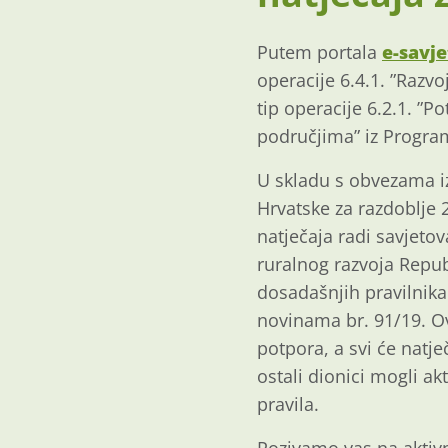
Putem portala
e-savj
operacije 6.4.1. ”Razvo
tip operacije 6.2.1. ”
područjima” iz Program
U skladu s obvezama iz
Hrvatske za razdoblje 2
natječaja radi savjeto
ruralnog razvoja Republ
dosadašnjih pravilnika
novinama br. 91/19. O
potpora, a svi će natje
ostali dionici mogli a
pravila.