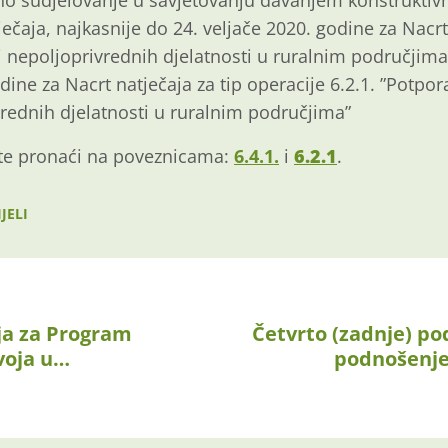
no sudjelovanje u savjetovanju davanjem konstruktiv
ječaja, najkasnije do 24. veljače 2020. godine za Nacrt
oj nepoljoprivrednih djelatnosti u ruralnim područjim
dine za Nacrt natječaja za tip operacije 6.2.1. ”Potpo
rednih djelatnosti u ruralnim područjima”
te pronaći na poveznicama:
6.4.1.
i
6.2.1
.
JELI
ja za Program
Četvrto (zadnje) po
voja u…
podnošenj