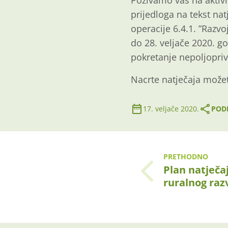
Pozivamo vas na aktiv
prijedloga na tekst nat
operacije 6.4.1. ”Razv
do 28. veljače 2020. go
pokretanje nepoljopriv
Nacrte natječaja može
17. veljače 2020.
PODI
PRETHODNO
Plan natječa
ruralnog raz