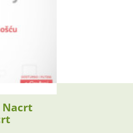
n Nacrt
crt