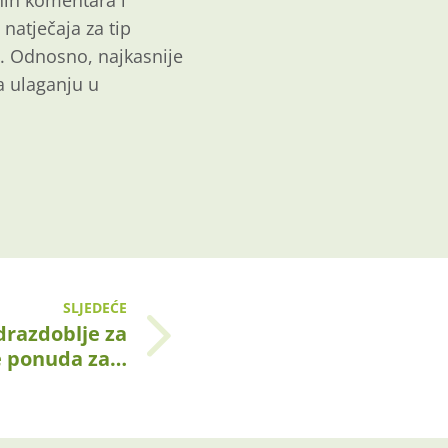
nih komentara i
 natječaja za tip
a. Odnosno, najkasnije
ra ulaganju u
SLJEDEĆE
drazdoblje za
e ponuda za…