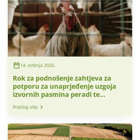
14. svibnja 2026.
Rok za podnošenje zahtjeva za
potporu za unaprjeđenje uzgoja
izvornih pasmina peradi te
unaprjeđenje uzgoja ovaca i koza
Pročitaj više
za 2026. godinu produljen do 1.
lipnja 2026.