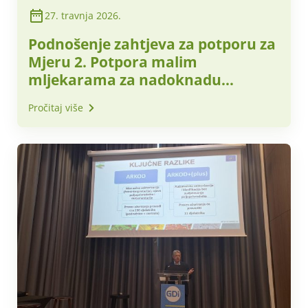
27. travnja 2026.
Podnošenje zahtjeva za potporu za
Mjeru 2. Potpora malim
mljekarama za nadoknadu
troškova sabiranja mlijeka za 2026.
Pročitaj više
godinu od 1. do 31. svibnja 2026.