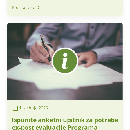
Zajedničke poljoprivredne politike
Pročitaj više
za 2026. godinu
4. svibnja 2026.
Ispunite anketni upitnik za potrebe
ex-post evaluacije Programa