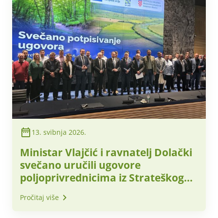
13. svibnja 2026.
Ministar Vlajčić i ravnatelj Dolački
svečano uručili ugovore
poljoprivrednicima iz Strateškog
plana Zajedničke poljoprivredne
Pročitaj više
politike 2023. – 2027.