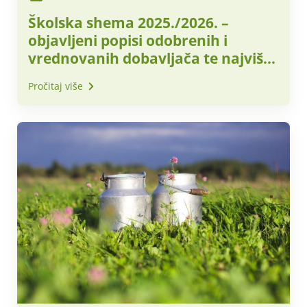
Školska shema 2025./2026. –
objavljeni popisi odobrenih i
vrednovanih dobavljača te najviše
prihvatljive nabavne cijene za
Pročitaj više
obračunsko razdoblje – svibanj
2026. godine