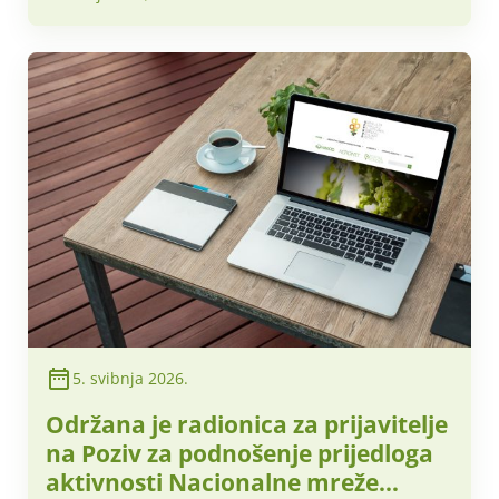
određenih specifičnih ciljeva (SO1,
SO4–SO6) Strateškog plana
Zajedničke poljoprivredne politike
2023.–2027.
5. svibnja 2026.
Održana je radionica za prijavitelje
na Poziv za podnošenje prijedloga
aktivnosti Nacionalne mreže