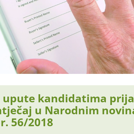
i upute kandidatima prij
atječaj u Narodnim novin
br. 56/2018