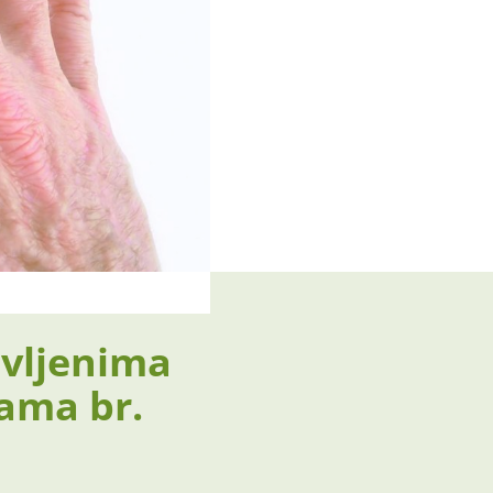
avljenima
ama br.