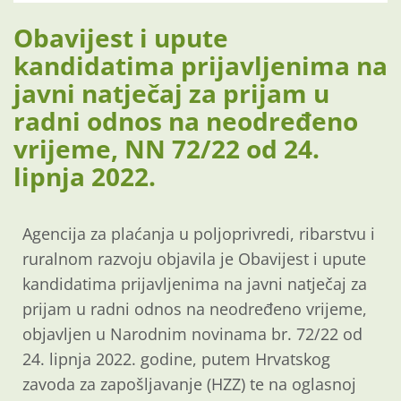
Obavijest i upute
kandidatima prijavljenima na
javni natječaj za prijam u
radni odnos na neodređeno
vrijeme, NN 72/22 od 24.
lipnja 2022.
Agencija za plaćanja
u poljop
r
i
vredi, ribarstvu i
ruralnom
razvoju
objavila je Obavijest i upute
kandidatima
prijavljenima na javni natječaj za
prijam
u radni odnos
na
ne
određeno vrijeme
,
objavljen u Narodnim
novinama br.
72
/2
2
od
24
.
lipnja
20
2
2
.
godine
,
putem
Hrvatskog
zavoda za zapošljavanje (HZZ)
te
na
oglasnoj