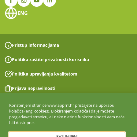
ENG
Pristup informacijama
Politika zaštite privatnosti korisnika
Politika upravljanja kvalitetom
Prijava nepravilnosti
Izjava o pristupačnosti
Korištenjem stranice www.apprrr.hr pristajete na uporabu
kolačića (eng. cookies). Blokiranjem kolačića i dalje možete
pregledavati stranicu, ali neke njezine funkcionalnosti Vam neće
Politika informacijske sigurnosti
biti dostupne.
ISO 27001:2022
RAZUMIJEM