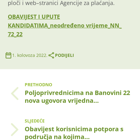
ploči i web
–
stranici Agencije za
plaćanja.
OBAVIJEST I UPUTE
KANDIDATIMA_neodređeno vrijeme_NN_
72_22
1. kolovoza 2022.
PODIJELI
PRETHODNO
Poljoprivrednicima na Banovini 22
nova ugovora vrijedna…
SLJEDEĆE
Obavijest korisnicima potpora s
područja na kojima…