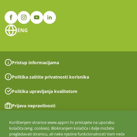
ENG
Pristup informacijama
Politika zaštite privatnosti korisnika
Politika upravljanja kvalitetom
Prijava nepravilnosti
Izjava o pristupačnosti
Korištenjem stranice www.apprrr.hr pristajete na uporabu
kolačića (eng. cookies). Blokiranjem kolačića i dalje možete
pregledavati stranicu, ali neke njezine funkcionalnosti Vam neće
Politika informacijske sigurnosti