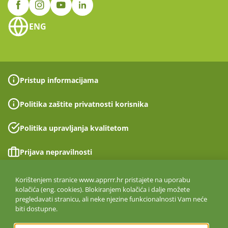
ENG
Pristup informacijama
Politika zaštite privatnosti korisnika
Politika upravljanja kvalitetom
Prijava nepravilnosti
Izjava o pristupačnosti
Korištenjem stranice www.apprrr.hr pristajete na uporabu
kolačića (eng. cookies). Blokiranjem kolačića i dalje možete
pregledavati stranicu, ali neke njezine funkcionalnosti Vam neće
Politika informacijske sigurnosti
biti dostupne.
ISO 27001:2022