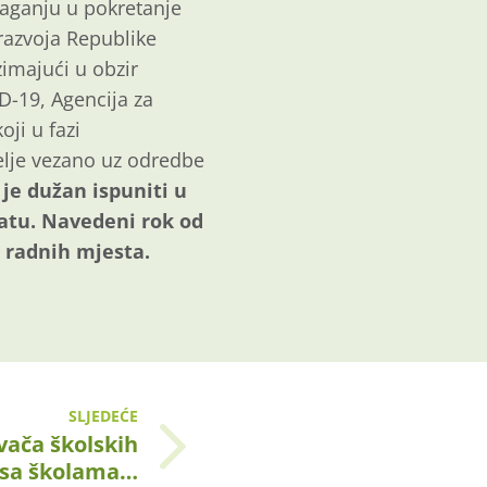
laganju u pokretanje
razvoja Republike
zimajući u obzir
-19, Agencija za
oji u fazi
telje vezano uz odredbe
je dužan ispuniti u
atu. Navedeni rok od
h radnih mjesta.
SLJEDEĆE
vača školskih
 sa školama…