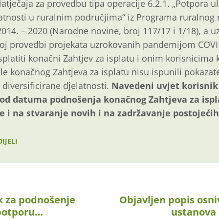
atječaja za provedbu tipa operacije 6.2.1. „Potpora u
atnosti u ruralnim područjima“ iz Programa ruralnog 
2014. – 2020 (Narodne novine, broj 117/17 i 1/18), a u
noj provedbi projekata uzrokovanih pandemijom COVID
splatiti konačni Zahtjev za isplatu i onim korisnicima k
le konačnog Zahtjeva za isplatu nisu ispunili pokaza
 diversificirane djelatnosti.
Navedeni uvjet korisnik 
 od datuma podnošenja konačnog Zahtjeva za ispl
e i na stvaranje novih i na zadržavanje postojeći
IJELI
k za podnošenje
Objavljen popis osni
 potporu…
ustanova