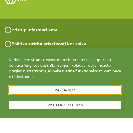
Pristup informacijama
Politika zaštite privatnosti korisnika
Politika upravljanja kvalitetom
Korištenjem stranice www.apprrr.hr pristajete na uporabu
kolačića (eng. cookies). Blokiranjem kolačića i dalje možete
pregledavati stranicu, ali neke njezine funkcionalnosti Vam neće
Prijava nepravilnosti
biti dostupne.
Izjava o pristupačnosti
RAZUMIJEM
Politika informacijske sigurnosti
VIŠE O KOLAČIĆIMA
ISO 27001:2022