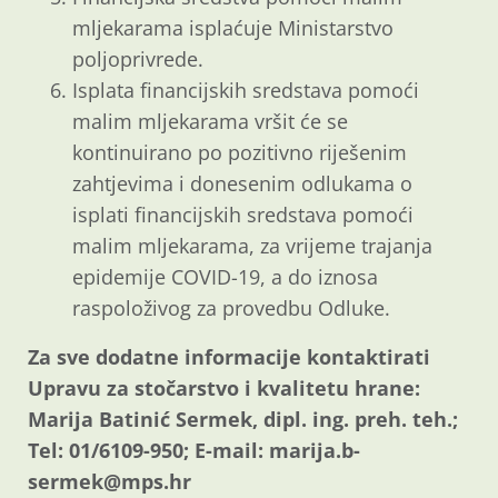
mljekarama isplaćuje Ministarstvo
poljoprivrede.
Isplata financijskih sredstava pomoći
malim mljekarama vršit će se
kontinuirano po pozitivno riješenim
zahtjevima i donesenim odlukama o
isplati financijskih sredstava pomoći
malim mljekarama, za vrijeme trajanja
epidemije COVID-19, a do iznosa
raspoloživog za provedbu Odluke.
Za sve dodatne informacije kontaktirati
Upravu za stočarstvo i kvalitetu hrane:
Marija Batinić Sermek, dipl. ing. preh. teh.;
Tel: 01/6109-950; E-mail: marija.b-
sermek@mps.hr