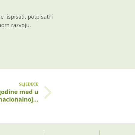
ispisati, potpisati i
lnom razvoju.
SLJEDEĆE
 godine med u
nacionalnoj…