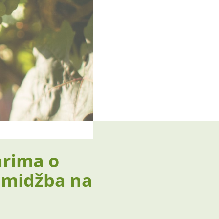
arima o
romidžba na