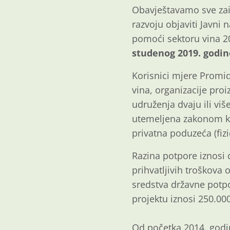
Obavještavamo sve zain
razvoju objaviti Javni
pomoći sektoru vina 2
studenog 2019. godin
Korisnici mjere Promid
vina, organizacije pro
udruženja dvaju ili viš
utemeljena zakonom ko
privatna poduzeća (fizi
Razina potpore iznosi 
prihvatljivih troškova
sredstva državne potpo
projektu iznosi 250.00
Od početka 2014. godi