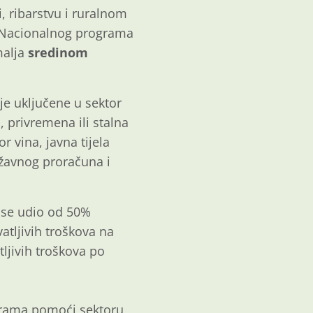
, ribarstvu i ruralnom
iz Nacionalnog programa
malja
sredinom
je uključene u sektor
, privremena ili stalna
r vina, javna tijela
ržavnog proračuna i
a se udio od 50%
atljivih troškova na
ljivih troškova po
grama pomoći sektoru