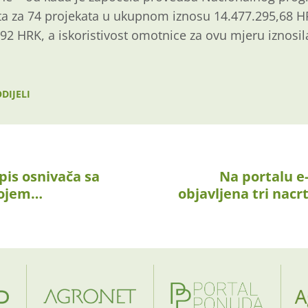
ta za 74 projekata u ukupnom iznosu 14.477.295,68 H
,92 HRK, a iskoristivost omotnice za ovu mjeru iznosil
DIJELI
pis osnivača sa
Na portalu e
rojem…
objavljena tri nacr