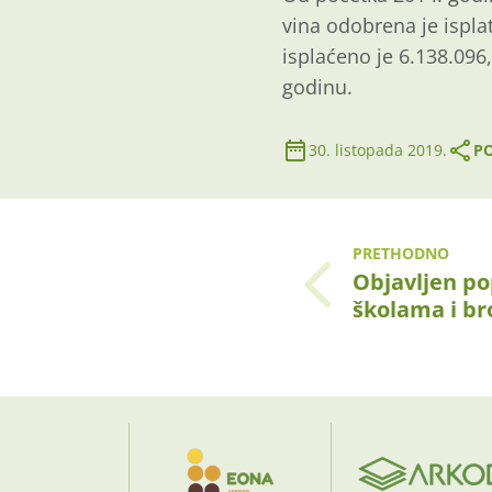
vina odobrena je ispla
isplaćeno je 6.138.096
godinu.
30. listopada 2019.
PO
PRETHODNO
Objavljen po
školama i b