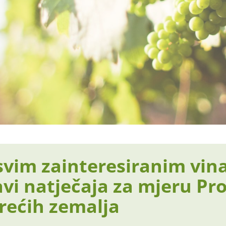
svim zainteresiranim vin
avi natječaja za mjeru P
trećih zemalja