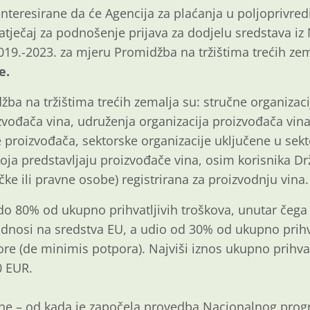
teresirane da će Agencija za plaćanja u poljoprivredi
 natječaj za podnošenje prijava za dodjelu sredstava 
019.-2023. za mjeru Promidžba na tržištima trećih ze
e.
žba na tržištima trećih zemalja su: stručne organizaci
izvođača vina, udruženja organizacija proizvođača vina
e proizvođača, sektorske organizacije uključene u sekto
ja predstavljaju proizvođače vina, osim korisnika D
čke ili pravne osobe) registrirana za proizvodnju vina.
do 80% od ukupno prihvatljivih troškova, unutar čeg
 odnosi na sredstva EU, a udio od 30% od ukupno prihv
re (de minimis potpora). Najviši iznos ukupno prihvat
0 EUR.
ne – od kada je započela provedba Nacionalnog pro