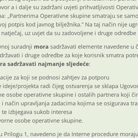
vor a i dalje su zadržani uvjeti prihvatljivosti Operat
a: „Partnerima Operativne skupine smatraju se samo o
svoj potpis kod javnog bilježnika.“ Na taj način nije ug
natječaj, uz uvjet da su zadovoljene i druge odredbe P
vnoj suradnji
mora
sadržavati elemente navedene u č
državati i druge odredbe za koje korisnik smatra pot
a sadržavati najmanje sljedeće
:
acije za koji se podnosi zahtjev za potporu
 ideje/projekta radi čijeg ostvarenja se sklapa Ugovo
 osobe operativne skupine i ostalih part­nera koji č
 i način upravljanja zadacima kojima se osigurava tr
te izbjegava sukob interesa
vorne osobe operativne skupine.
 Prilogu 1, navedeno je da Interne procedure moraju