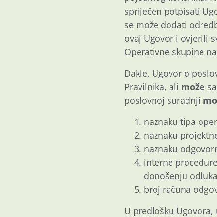
spriječen potpisati Ugo
se može dodati odredb
ovaj Ugovor i ovjerili 
Operativne skupine na 
Dakle, Ugovor o poslo
Pravilnika,
ali
može
sa
poslovnoj suradnji
mor
naznaku tipa oper
naznaku projektne
naznaku odgovorne
interne procedure
donošenju odluka 
broj računa odgo
U predlošku Ugovora, u