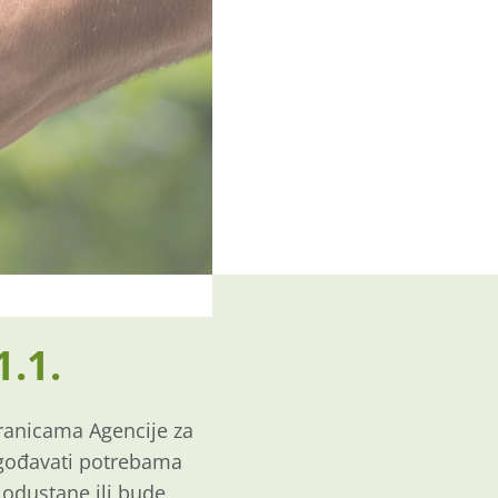
1.1.
tranicama Agencije za
lagođavati potrebama
 odustane ili bude