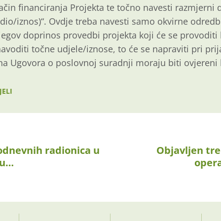
način financiranja Projekta te točno navesti razmjerni
io/iznos)“. Ovdje treba navesti samo okvirne odredbe
jegov doprinos provedbi projekta koji će se provoditi 
avoditi točne udjele/iznose, to će se napraviti pri prij
na Ugovora o poslovnoj suradnji moraju biti ovjereni 
JELI
dnevnih radionica u
Objavljen tre
pu…
opera