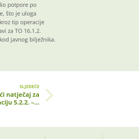
 dio potpore po
, što je uloga
kroz tip operacije
avi za TO 16.1.2.
kod javnog bilježnika.
SLJEDEĆE
ći natječaj za
ciju 5.2.2. –…