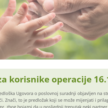
a korisnike operacije 16.
redloška Ugovora o poslovnoj suradnji objavljen na s
i. Znači, to je predložak koji se može mijenjati i pri
pr. zbog bojazni da u posljednji trenutak neki partner