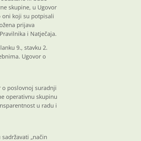
ivne skupine, u Ugovor
ni koji su potpisali
rožena prijava
ravilnika i Natječaja.
lanku 9., stavku 2.
rebnima. Ugovor o
r o poslovnoj suradnji
ine operativnu skupinu
ansparentnost u radu i
 sadržavati „način