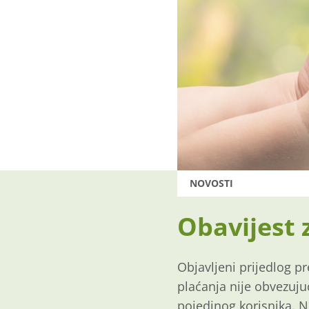
NOVOSTI
Obavijest z
Objavljeni prijedlog p
plaćanja nije obvezujuć
pojedinog korisnika. N