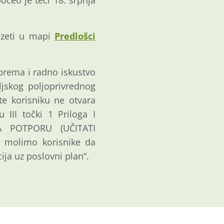
čeo je teći 18. srpnja
uzeti u mapi
Predlošci
sprema i radno iskustvo
ljskog poljoprivrednog
te korisniku ne otvara
III točki 1 Priloga I
A POTPORU (UČITATI
 molimo korisnike da
ja uz poslovni plan“.