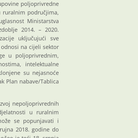
kupovine poljoprivredne
 u ruralnim područjima,
uglasnost Ministarstva
zdoblje 2014. – 2020.
acije uključujući sve
 odnosi na cijeli sektor
ge u poljoprivrednim,
ostima, intelektualne
klonjene su nejasnoće
žak Plan nabave/Tablica
zvoj nepoljoprivrednih
djelatnosti u ruralnim
može se popunjavati i
rujna 2018. godine do