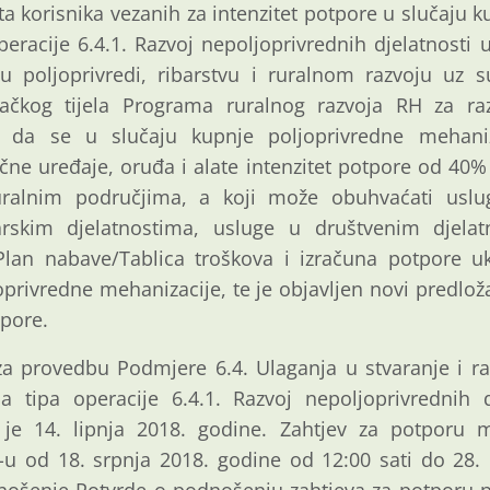
ta korisnika vezanih za intenzitet potpore u slučaju 
eracije 6.4.1. Razvoj nepoljoprivrednih djelatnosti
u poljoprivredi, ribarstvu i ruralnom razvoju uz s
ljačkog tijela Programa ruralnog razvoja RH za ra
e da se u slučaju kupnje poljoprivredne mehaniz
učne uređaje, oruđa i alate intenzitet potpore od 40%
ralnim područjima, a koji može obuhvaćati uslu
rskim djelatnostima, usluge u društvenim djelatn
 Plan nabave/Tablica troškova i izračuna potpore u
privredne mehanizacije, te je objavljen novi predlo
tpore.
za provedbu Podmjere 6.4. Ulaganja u stvaranje i ra
a tipa operacije 6.4.1. Razvoj nepoljoprivrednih 
 je 14. lipnja 2018. godine. Zahtjev za potporu 
u od 18. srpnja 2018. godine od 12:00 sati do 28. 