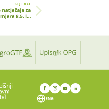
SLJEDEĆE
 natječaja za
mjere 8.5. i…
ENG