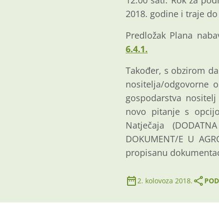
12:00 sati. Rok za po
2018. godine i traje do
Predložak Plana naba
6.4.1.
Također, s obzirom da 
nositelja/odgovorne o
gospodarstva nositelj
novo pitanje s opcij
Natječaja (DODATN
DOKUMENT/E U AGRONE
propisanu dokumentaci
2. kolovoza 2018.
POD