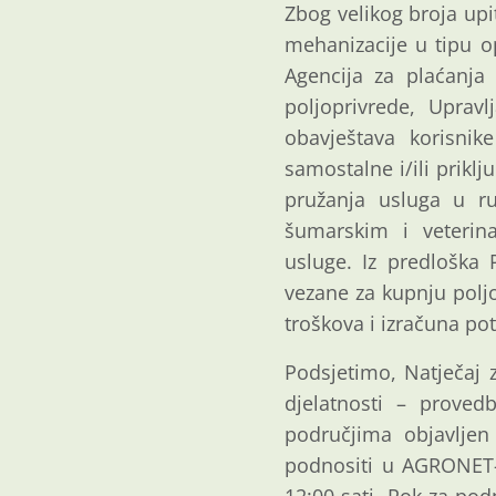
Zbog velikog broja upi
mehanizacije u tipu op
Agencija za plaćanja 
poljoprivrede, Uprav
obavještava korisnik
samostalne i/ili priklj
pružanja usluga u ru
šumarskim i veterina
usluge. Iz predloška
vezane za kupnju poljo
troškova i izračuna po
Podsjetimo, Natječaj 
djelatnosti – provedb
područjima objavljen
podnositi u AGRONET-