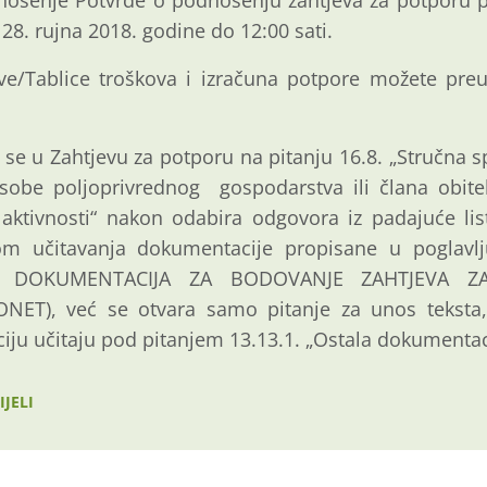
dnošenje Potvrde o podnošenju zahtjeva za potporu po
 28. rujna 2018. godine do 12:00 sati.
ve/Tablice troškova i izračuna potpore možete pre
se u Zahtjevu za potporu na pitanju 16.8. „Stručna 
sobe poljoprivrednog gospodarstva ili člana obite
 aktivnosti“ nakon odabira odgovora iz padajuće lis
om učitavanja dokumentacije propisane u poglavlju 
A DOKUMENTACIJA ZA BODOVANJE ZAHTJEVA Z
T), već se otvara samo pitanje za unos teksta,
ju učitaju pod pitanjem 13.13.1. „Ostala dokumentaci
IJELI