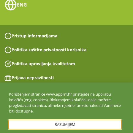
ENG
Pristup informacijama
Politika zaštite privatnosti korisnika
Politika upravljanja kvalitetom
Prijava nepravilnosti
Izjava o pristupačnosti
Korištenjem stranice www.apprrr.hr pristajete na uporabu
kolačića (eng. cookies). Blokiranjem kolačića i dalje možete
pregledavati stranicu, ali neke njezine funkcionalnosti Vam neće
Politika informacijske sigurnosti
biti dostupne.
ISO 27001:2022
RAZUMIJEM