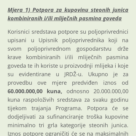
Mjera 1) Potpora za kupovinu steonih junica
kombiniranih i/ili mliječnih pasmina goveda
Korisnici sredstava potpore su poljoprivrednici
upisani u Upisnik poljoprivrednika koji na
svom poljoprivrednom gospodarstvu drže
krave kombiniranih i/ili mliječnih pasmina
goveda te ih koriste u proizvodnji mlijeka i koje
su evidentirane u JRDŽ-u. Ukupno je za
provedbu ove mjere predviđen iznos od
60.000.000,00 kuna,
odnosno 20.000.000,00
kuna raspoloživih sredstava za svaku godinu
tijekom trajanja Programa. Potpora će se
dodjeljivati za sufinanciranje troška kupovine
minimalno tri grla kategorije steonih junica.
Iznos potpore ograničiti će se na maksimalnih