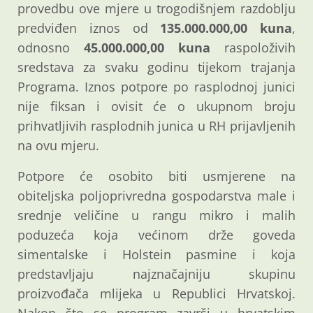
provedbu ove mjere u trogodišnjem razdoblju
predviđen iznos od
135.000.000,00 kuna
,
odnosno
45.000.000,00 kuna
raspoloživih
sredstava za svaku godinu tijekom trajanja
Programa. Iznos potpore po rasplodnoj junici
nije fiksan i ovisit će o ukupnom broju
prihvatljivih rasplodnih junica u RH prijavljenih
na ovu mjeru.
Potpore će osobito biti usmjerene na
obiteljska poljoprivredna gospodarstva male i
srednje veličine u rangu mikro i malih
poduzeća koja većinom drže goveda
simentalske i Holstein pasmine i koja
predstavljaju najznačajniju skupinu
proizvođača mlijeka u Republici Hrvatskoj.
Nakon što se program završi u hrvatskim