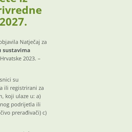
rivredne
 2027.
objavila Natječaj za
 u sustavima
 Hrvatske 2023. –
isnici su
ili registrirani za
 koji ulaze u: a)
og podrijetla ili
čivo prerađivači) c)