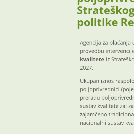
Strateškog
politike R
Agencija za plaćanja u
provedbu intervencij
kvalitete
iz Stratešk
2027.
Ukupan iznos raspolo
poljoprivrednici (poje
preradu poljoprivredn
sustav kvalitete za: z
zajamčeno tradicionaln
nacionalni sustav kva