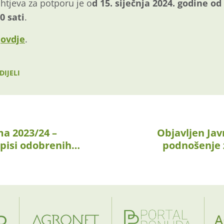
htjeva za potporu je o
d 15. siječnja 2024. godine od 
0 sati
.
i
ovdje
.
DIJELI
a 2023/24 –
Objavljen Jav
opisi odobrenih…
podnošenje 