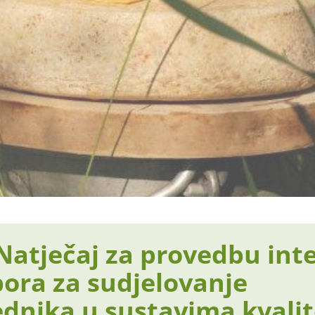
Natječaj za provedbu int
pora za sudjelovanje
ednika u sustavima kvalit