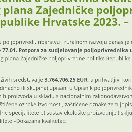
 plana Zajedničke poljop
epublike Hrvatske 2023. –
 poljoprivredi, ribarstvu i ruralnom razvoju danas je 
e
77.01. Potpora za sudjelovanje poljoprivrednika
og plana Zajedničke poljoprivredne politike Republike
živih sredstava je
3.764.706,25 EUR
, a prihvatljivi kor
dinačno ili skupina) upisani u Upisnik poljoprivrednika 
ih proizvoda u skladu s nacionalnim zakonodavstvom,
aštićene oznake izvornosti, zaštićene oznake zemljopisn
e specijalitete b) sustav ekološke proizvodnje (isklju
litete »Dokazana kvaliteta«.