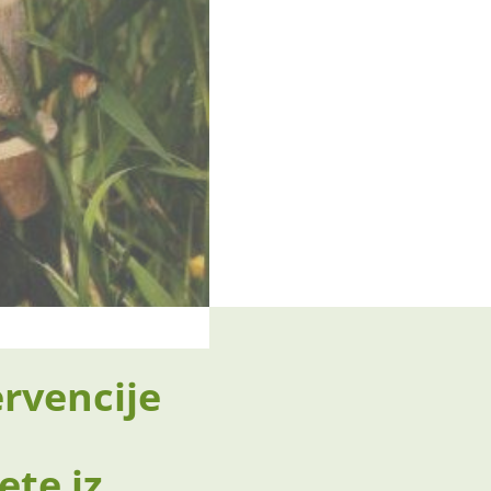
ervencije
ete iz