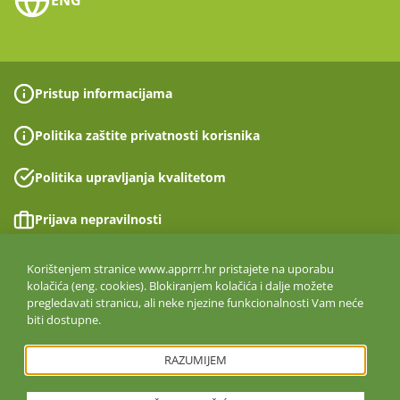
Pristup informacijama
Politika zaštite privatnosti korisnika
Politika upravljanja kvalitetom
Prijava nepravilnosti
Izjava o pristupačnosti
Korištenjem stranice www.apprrr.hr pristajete na uporabu
kolačića (eng. cookies). Blokiranjem kolačića i dalje možete
pregledavati stranicu, ali neke njezine funkcionalnosti Vam neće
Politika informacijske sigurnosti
biti dostupne.
ISO 27001:2022
RAZUMIJEM