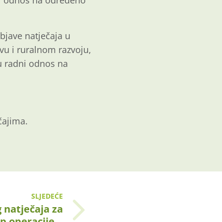
ni odnos na određeno
bjave natječaja u
vu i ruralnom razvoju,
u radni odnos na
čajima.
SLJEDEĆE
 natječaja za
ip operacije…