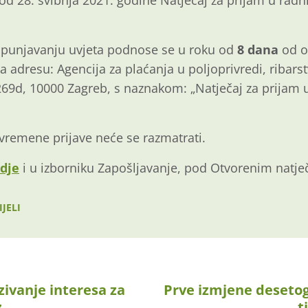
od 28. svibnja 2021. godine Natječaj za prijam u rad
ispunjavanju uvjeta podnose se u roku od
8 dana
od o
dresu: Agencija za plaćanja u poljoprivredi, ribarst
269d, 10000 Zagreb, s naznakom: „Natječaj za prijam 
vremene prijave neće se razmatrati.
dje
i u izborniku Zapošljavanje, pod Otvorenim natje
JELI
zivanje interesa za
Prve izmjene desetog
z…
t