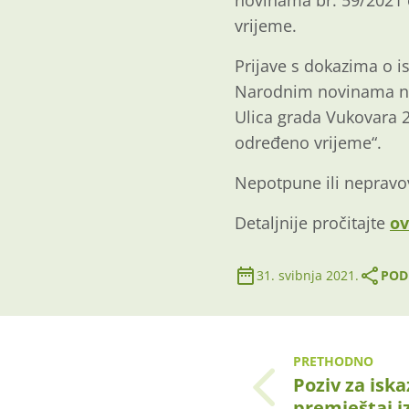
novinama br. 59/2021 
vrijeme.
Prijave s dokazima o 
Narodnim novinama na a
Ulica grada Vukovara 
određeno vrijeme“.
Nepotpune ili nepravo
Detaljnije pročitajte
ov
31. svibnja 2021.
PODI
PRETHODNO
Poziv za iska
premještaj i