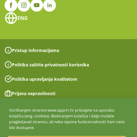
ENG
Pristup informacijama
Politika zaštite privatnosti korisnika
Politika upravljanja kvalitetom
Prijava nepravilnosti
Izjava o pristupačnosti
Korištenjem stranice www.apprrr.hr pristajete na uporabu
kolačića (eng. cookies). Blokiranjem kolačića i dalje možete
pregledavati stranicu, ali neke njezine funkcionalnosti Vam neće
Politika informacijske sigurnosti
biti dostupne.
ISO 27001:2022