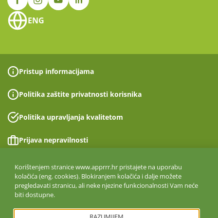
ENG
Pristup informacijama
Politika zaštite privatnosti korisnika
Politika upravljanja kvalitetom
Prijava nepravilnosti
Izjava o pristupačnosti
Korištenjem stranice www.apprrr.hr pristajete na uporabu
kolačića (eng. cookies). Blokiranjem kolačića i dalje možete
pregledavati stranicu, ali neke njezine funkcionalnosti Vam neće
Politika informacijske sigurnosti
biti dostupne.
ISO 27001:2022
RAZUMIJEM