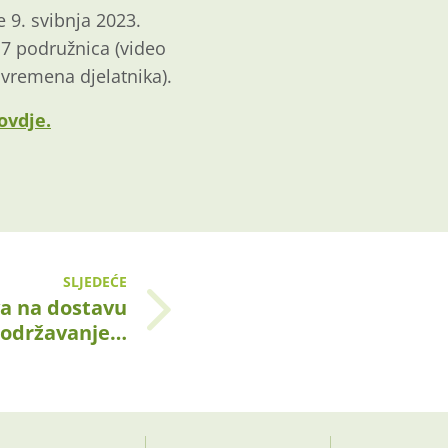
e 9. svibnja 2023.
17 podružnica (video
 vremena djelatnika).
ovdje.
SLJEDEĆE
va na dostavu
 održavanje…