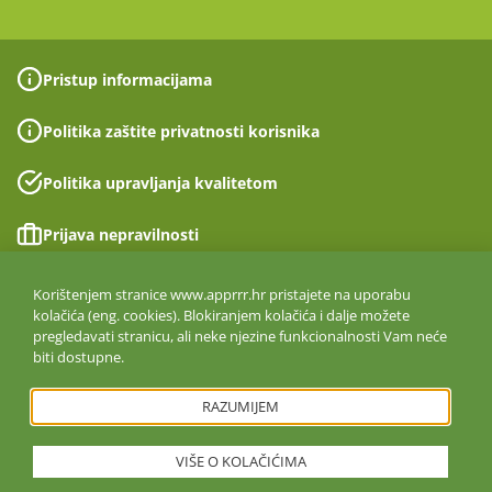
Pristup informacijama
Politika zaštite privatnosti korisnika
Politika upravljanja kvalitetom
Prijava nepravilnosti
Izjava o pristupačnosti
Korištenjem stranice www.apprrr.hr pristajete na uporabu
kolačića (eng. cookies). Blokiranjem kolačića i dalje možete
pregledavati stranicu, ali neke njezine funkcionalnosti Vam neće
Politika informacijske sigurnosti
biti dostupne.
ISO 27001:2022
RAZUMIJEM
VIŠE O KOLAČIĆIMA
Copyright © 2026. Agencija za plaćanja u poljoprivredi, ribarstvu i
ruralnom razvoju