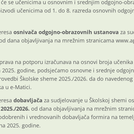
i će se učenicima u osnovnim i srednjim odgojno-ob
roizvodi učenicima od 1. do 8. razreda osnovnih odgo
teresa
osnivača odgojno-obrazovnih ustanova
za su
od dana objavljivanja na mrežnim stranicama www.a
prava na potporu izračunava na osnovi broja učenika 
na 2025. godine, podsjećamo osnovne i srednje odgo
 provedbi Školske sheme 2025./2026. da do navedenog
a u e-Matici.
teresa
dobavljača
za sudjelovanje u Školskoj shemi o
 2025./2026.
od dana objavljivanja na mrežnim stra
 odobrenih i vrednovanih dobavljača formira na teme
jna 2025. godine.