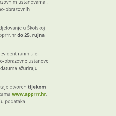
razovnim ustanovama ,
jno-obrazovnih
djelovanje u Školskoj
pprrr.hr
do 25. rujna
evidentiranih u e-
jno-obrazovne ustanove
 datuma ažuriraju
staje otvoren
tijekom
nicama
www.apprrr.hr
,
lju podataka