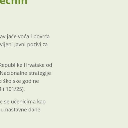
ječnih
vljače voća i povrća
ljeni Javni pozivi za
 Republike Hrvatske od
 Nacionalne strategije
d školske godine
 i 101/25).
će se učenicima kao
 u nastavne dane