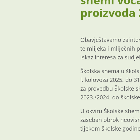
shemi voća
proizvoda 
Obavještavamo zainter
te mlijeka i mliječnih 
iskaz interesa za sudj
Školska shema u školsk
l. kolovoza 2025. do 3
za provedbu Školske sh
2023./2024. do školske
U okviru Školske sheme
zaseban obrok neovisn
tijekom školske godine