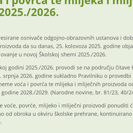
 i povrća te mlijeka i mli
2025./2026.
esirane osnivače odgojno-obrazovnih ustanova i doba
proizvoda da su danas, 25. kolovoza 2025. godine objav
elovanje u novoj Školskoj shemi 2025./2026.
oj godini 2025./2026. provodi se na području čitave
1. srpnja 2026. godine sukladno Pravilniku o provedbi
eme voća i povrća te mlijeka i mliječnih proizvoda o
 godine 2028./2029. (Narodne novine, br. 81/23, 40/24
 voće, povrće, mlijeko i mliječni proizvodi ponuditi 
o od obroka u okviru školske prehrane, kontinuirano
.