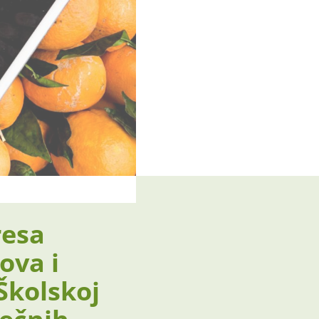
resa
ova i
Školskoj