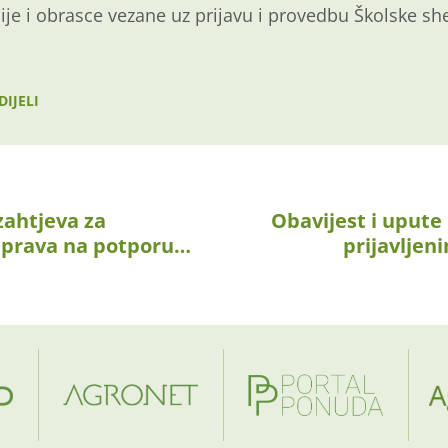
je i obrasce vezane uz prijavu i provedbu Školske sh
DIJELI
zahtjeva za
Obavijest i uput
e prava na potporu…
prijavljen