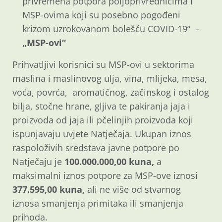
privremena potpora poljoprivrednicima i
MSP-ovima koji su posebno pogođeni
krizom uzrokovanom bolešću COVID-19“ –
„MSP-ovi“
Prihvatljivi korisnici su MSP-ovi u sektorima
maslina i maslinovog ulja, vina, mlijeka, mesa,
voća, povrća, aromatičnog, začinskog i ostalog
bilja, stočne hrane, gljiva te pakiranja jaja i
proizvoda od jaja ili pčelinjih proizvoda koji
ispunjavaju uvjete Natječaja. Ukupan iznos
raspoloživih sredstava javne potpore po
Natječaju je
100.000.000,00 kuna,
a
maksimalni iznos potpore za MSP-ove iznosi
377.595,00
kuna,
ali ne više od stvarnog
iznosa smanjenja primitaka ili smanjenja
prihoda.