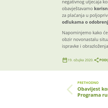
negativnog utjecaja ko
obavještavamo
koris
za plaćanja u poljopri
odlukama o odobrenj
Napominjemo kako će Ag
obzir novonastalu sit
ispravke i obrazloženja
19. ožujka 2020.
PODI
PRETHODNO
Obavijest ko
Programa ru