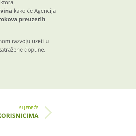
ktora,
 vina
kako će Agencija
rokova preuzetih
nom razvoju uzeti u
 zatražene dopune,
SLJEDEĆE
KORISNICIMA