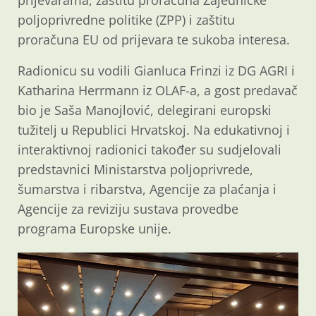
prijevarama, zaštitu proračuna Zajedničke
poljoprivredne politike (ZPP) i zaštitu
proračuna EU od prijevara te sukoba interesa.
Radionicu su vodili Gianluca Frinzi iz DG AGRI i
Katharina Herrmann iz OLAF-a, a gost predavač
bio je Saša Manojlović, delegirani europski
tužitelj u R
epublici Hrvatskoj. Na edukativnoj i
interaktivnoj radionici također su sudjelovali
predstavnici Ministarstva poljoprivrede,
šumarstva i ribarstva, Agencije za plaćanja i
Agencije za reviziju sustava provedbe
programa Europske unije.