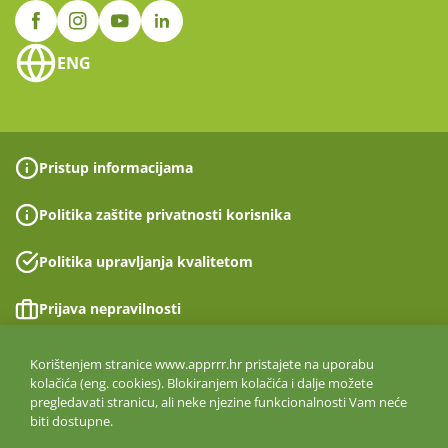
ENG
Pristup informacijama
Politika zaštite privatnosti korisnika
Politika upravljanja kvalitetom
Prijava nepravilnosti
Izjava o pristupačnosti
Korištenjem stranice www.apprrr.hr pristajete na uporabu
kolačića (eng. cookies). Blokiranjem kolačića i dalje možete
pregledavati stranicu, ali neke njezine funkcionalnosti Vam neće
Politika informacijske sigurnosti
biti dostupne.