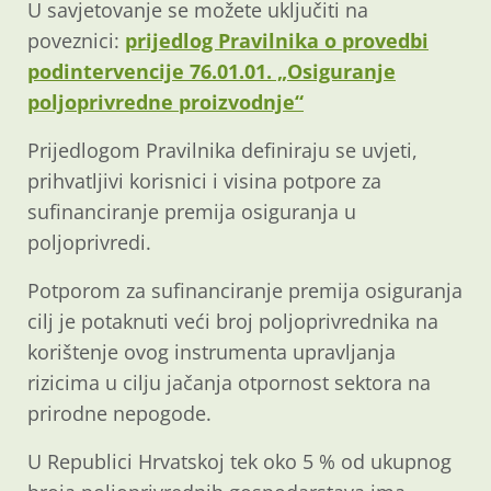
U savjetovanje se možete uključiti na
poveznici:
prijedlog Pravilnika o provedbi
podintervencije 76.01.01. „Osiguranje
poljoprivredne proizvodnje“
Prijedlogom Pravilnika definiraju se uvjeti,
prihvatljivi korisnici i visina potpore za
sufinanciranje premija osiguranja u
poljoprivredi.
Potporom za sufinanciranje premija osiguranja
cilj je potaknuti veći broj poljoprivrednika na
korištenje ovog instrumenta upravljanja
rizicima u cilju jačanja otpornost sektora na
prirodne nepogode.
U Republici Hrvatskoj tek oko 5 % od ukupnog