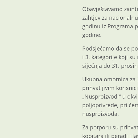
Obavještavamo zainte
zahtjev za nacionalnu
godinu iz Programa po
godine.
Podsjećamo da se potp
i 3. kategorije koji s
siječnja do 31. prosi
Ukupna omotnica za 2
prihvatljivim korisni
„Nusproizvodi“ u okvi
poljoprivrede, pri če
nusproizvoda.
Za potporu su prihvat
kopitara ili peradi i