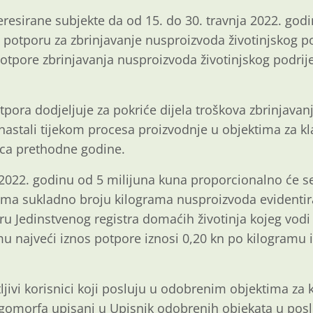
resirane subjekte da od 15. do 30. travnja 2022. god
 potporu za zbrinjavanje nusproizvoda životinjskog po
tpore zbrinjavanja nusproizvoda životinjskog podrije
ora dodjeljuje za pokriće dijela troškova zbrinjavanj
u nastali tijekom procesa proizvodnje u objektima za kl
nca prethodne godine.
022. godinu od 5 milijuna kuna proporcionalno će se 
cima sukladno broju kilograma nusproizvoda evidentira
ru Jedinstvenog registra domaćih životinja kojeg vodi
mu najveći iznos potpore iznosi 0,20 kn po kilogramu
ljivi korisnici koji posluju u odobrenim objektima za 
 lagomorfa upisani u Upisnik odobrenih objekata u po