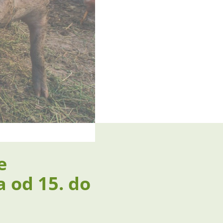
e
a od 15. do