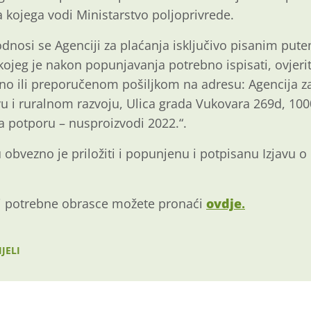
la kojega vodi Ministarstvo poljoprivrede.
dnosi se Agenciji za plaćanja isključivo pisanim put
ojeg je nakon popunjavanja potrebno ispisati, ovjeriti
no ili preporučenom pošiljkom na adresu: Agencija za
tvu i ruralnom razvoju, Ulica grada Vukovara 269d, 10
a potporu – nusproizvodi 2022.“.
 obvezno je priložiti i popunjenu i potpisanu Izjavu 
i potrebne obrasce možete pronaći
ovdje
.
JELI