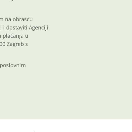
em na obrascu
 i dostaviti Agenciji
 plaćanja u
000 Zagreb s
o poslovnim