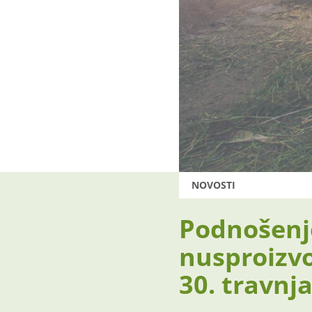
NOVOSTI
Podnošenje
nusproizvo
30. travnja