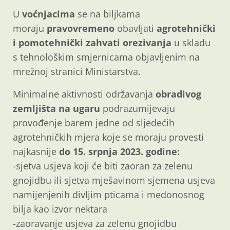
U
voćnjacima
se na biljkama
moraju
pravovremeno
obavljati
agrotehnički
i pomotehnički zahvati orezivanja
u skladu
s tehnološkim smjernicama objavljenim na
mrežnoj stranici Ministarstva.
Minimalne aktivnosti održavanja
obradivog
zemljišta na ugaru
podrazumijevaju
provođenje barem jedne od sljedećih
agrotehničkih mjera koje se moraju provesti
najkasnije
do 15. srpnja 2023. godine:
-sjetva usjeva koji će biti zaoran za zelenu
gnojidbu ili sjetva mješavinom sjemena usjeva
namijenjenih divljim pticama i medonosnog
bilja kao izvor nektara
-zaoravanje usjeva za zelenu gnojidbu