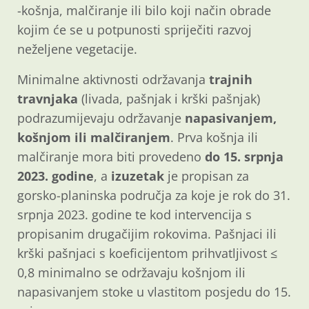
-košnja, malčiranje ili bilo koji način obrade
kojim će se u potpunosti spriječiti razvoj
neželjene vegetacije.
Minimalne aktivnosti održavanja
trajnih
travnjaka
(livada, pašnjak i krški pašnjak)
podrazumijevaju održavanje
napasivanjem,
košnjom ili malčiranjem
. Prva košnja ili
malčiranje mora biti provedeno
do 15. srpnja
2023. godine
, a
izuzetak
je propisan za
gorsko-planinska područja za koje je rok do 31.
srpnja 2023. godine te kod intervencija s
propisanim drugačijim rokovima. Pašnjaci ili
krški pašnjaci s koeficijentom prihvatljivost ≤
0,8 minimalno se održavaju košnjom ili
napasivanjem stoke u vlastitom posjedu do 15.