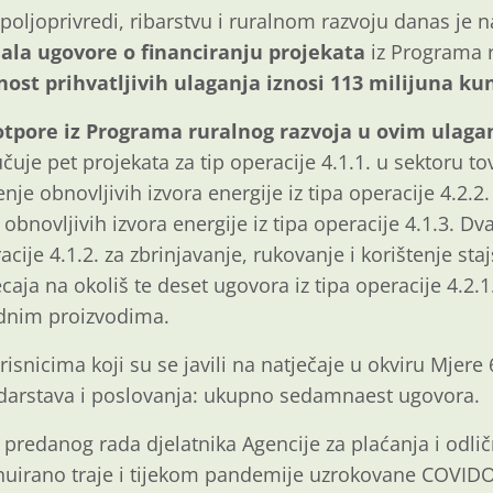
 poljoprivredi, ribarstvu i ruralnom razvoju danas je 
lala ugovore o financiranju projekata
iz Programa 
nost prihvatljivih ulaganja iznosi 113 milijuna ku
tpore iz Programa ruralnog razvoja u ovim ulagan
jučuje pet projekata za tip operacije 4.1.1. u sektoru 
enje obnovljivih izvora energije iz tipa operacije 4.2.2
 obnovljivih izvora energije iz tipa operacije 4.1.3. 
acije 4.1.2. za zbrinjavanje, rukovanje i korištenje staj
caja na okoliš te deset ugovora iz tipa operacije 4.2
ednim proizvodima.
risnicima koji su se javili na natječaje u okviru Mjere 
darstava i poslovanja: ukupno sedamnaest ugovora.
u predanog rada djelatnika Agencije za plaćanja i odli
inuirano traje i tijekom pandemije uzrokovane COVID