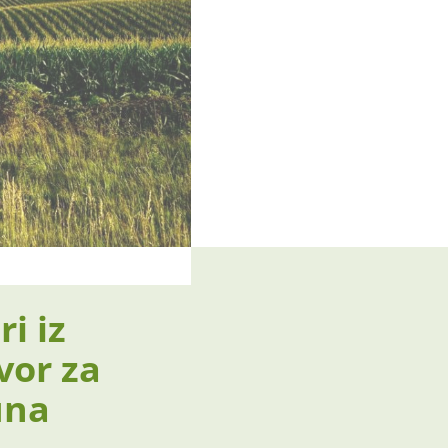
i iz
vor za
una