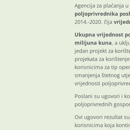
Agencija za plaćanja u
poljoprivrednika pos
2014.-2020. čija
vrijed
Ukupna vrijednost po
milijuna kuna
, a ukl
jedan projekt za korišt
projekata za korištenje
korisnicima za tip oper
smanjenja štetnog utje
vrijednosti poljoprivr
Poslani su ugovori i ko
poljoprivrednih gospo
Ovi ugovori rezultat s
korisnicima koja kont