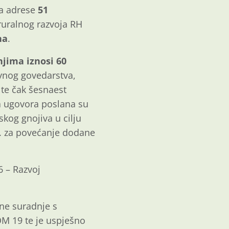
na adrese
51
ruralnog razvoja RH
na
.
jima iznosi 60
tovnog govedarstva,
. te čak šesnaest
Dva ugovora poslana su
skog gnojiva u cilju
.1. za povećanje dodane
6 – Razvoj
čne suradnje s
OM 19 te je uspješno