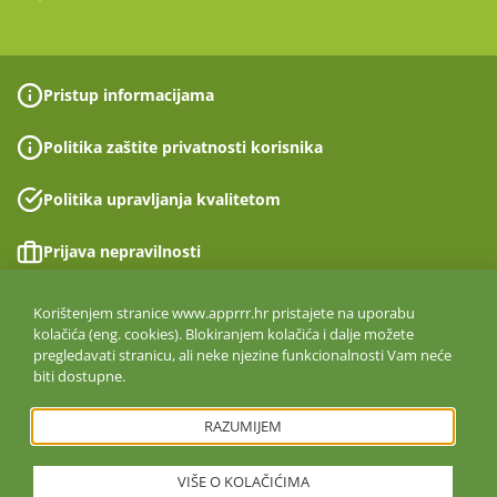
Pristup informacijama
Politika zaštite privatnosti korisnika
Politika upravljanja kvalitetom
Prijava nepravilnosti
Izjava o pristupačnosti
Korištenjem stranice www.apprrr.hr pristajete na uporabu
kolačića (eng. cookies). Blokiranjem kolačića i dalje možete
pregledavati stranicu, ali neke njezine funkcionalnosti Vam neće
Politika informacijske sigurnosti
biti dostupne.
ISO 27001:2022
RAZUMIJEM
VIŠE O KOLAČIĆIMA
Copyright © 2026. Agencija za plaćanja u poljoprivredi, ribarstvu i