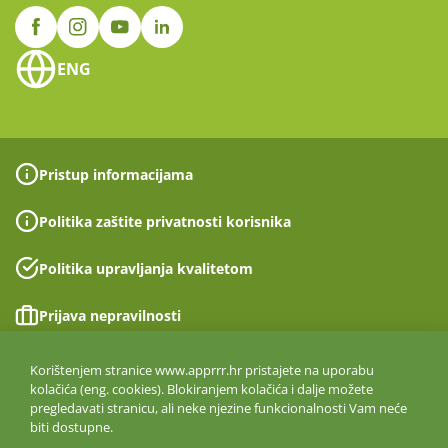
ENG
Pristup informacijama
Politika zaštite privatnosti korisnika
Politika upravljanja kvalitetom
Prijava nepravilnosti
Izjava o pristupačnosti
Korištenjem stranice www.apprrr.hr pristajete na uporabu
kolačića (eng. cookies). Blokiranjem kolačića i dalje možete
pregledavati stranicu, ali neke njezine funkcionalnosti Vam neće
Politika informacijske sigurnosti
biti dostupne.