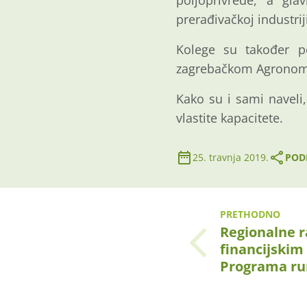
poljoprivrede, a gla
prerađivačkoj industri
Kolege su također po
zagrebačkom Agronom
Kako su i sami naveli,
vlastite kapacitete.
25. travnja 2019.
PODI
PRETHODNO
Regionalne r
financijski
Programa ru