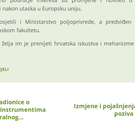
vno područje interesa su promjene i noviteti u 
ji nakon ulaska u Europsku uniju.
sjetili i Ministarstvo poljoprivrede, a predviđen
skom fakultetu.
 želja im je prenijeti hrvatska iskustva i mehanizme 
JELI
adionice o
Izmjene i pojašnjenj
m instrumentima
poziva
ralnog…