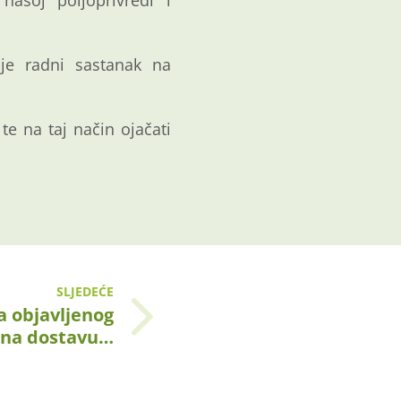
našoj poljoprivredi i
 je radni sastanak na
te na taj način ojačati
SLJEDEĆE
a objavljenog
 na dostavu…