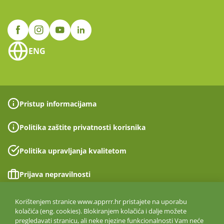
ENG
Pristup informacijama
Politika zaštite privatnosti korisnika
Politika upravljanja kvalitetom
Prijava nepravilnosti
Izjava o pristupačnosti
Korištenjem stranice www.apprrr.hr pristajete na uporabu
kolačića (eng. cookies). Blokiranjem kolačića i dalje možete
pregledavati stranicu, ali neke njezine funkcionalnosti Vam neće
Politika informacijske sigurnosti