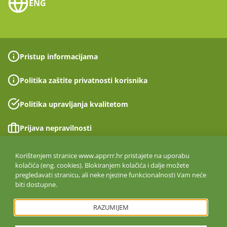
ENG
Pristup informacijama
Politika zaštite privatnosti korisnika
Politika upravljanja kvalitetom
Prijava nepravilnosti
Izjava o pristupačnosti
Korištenjem stranice www.apprrr.hr pristajete na uporabu
kolačića (eng. cookies). Blokiranjem kolačića i dalje možete
pregledavati stranicu, ali neke njezine funkcionalnosti Vam neće
Politika informacijske sigurnosti
biti dostupne.
ISO 27001:2022
RAZUMIJEM