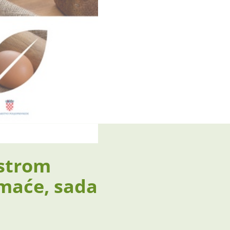
istrom
omaće, sada