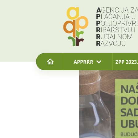
content
APPRRR
ZPP 2023.