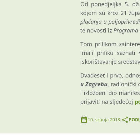
Od ponedjeljka 5. ož
kojom su kroz 21 žup
plaćanja u poljoprivredi
te novosti iz
Programa 
Tom prilikom zaintere
imali priliku saznat
iskorištavanje sredstav
Dvadeset i prvo, odn
u Zagrebu
, radionički
i izložbeni dio manife
prijaviti na sljedećoj
p
10. srpnja 2018.
PODI