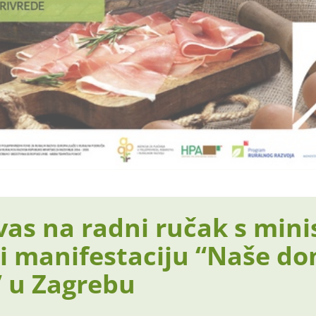
as na radni ručak s min
i manifestaciju “Naše d
” u Zagrebu