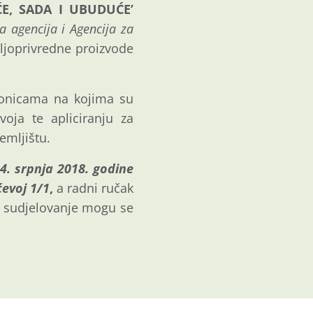
E, SADA I UBUDUĆE’
a agencija i Agencija za
ljoprivredne proizvode
dionicama na kojima su
oja te apliciranju za
emljištu.
4. srpnja 2018. godine
evoj 1/1
,
a radni ručak
za sudjelovanje mogu se