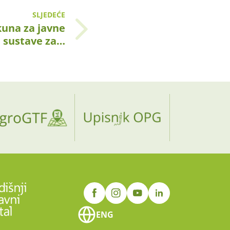
SLJEDEĆE
kuna za javne
sustave za…
ENG