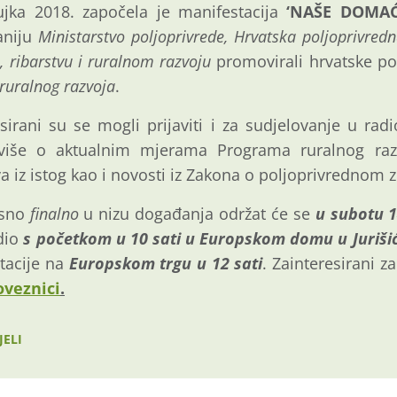
ujka 2018. započela je manifestacija
‘NAŠE DOMAĆ
aniju
Ministarstvo poljoprivrede, Hrvatska poljoprivredn
, ribarstvu i ruralnom razvoju
promovirali hrvatske po
ruralnog razvoja
.
sirani su se mogli prijaviti i za sudjelovanje u ra
i više o aktualnim mjerama Programa ruralnog razv
a iz istog kao i novosti iz Zakona o poljoprivrednom z
osno
finalno
u nizu događanja održat će se
u subotu 1
 dio
s početkom u 10 sati u Europskom domu u Jurišić
stacije na
Europskom trgu u 12 sati
. Zainteresirani 
oveznici
.
JELI