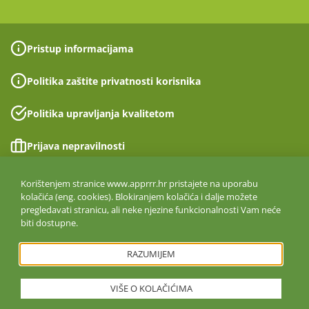
Pristup informacijama
Politika zaštite privatnosti korisnika
Politika upravljanja kvalitetom
Prijava nepravilnosti
Izjava o pristupačnosti
Korištenjem stranice www.apprrr.hr pristajete na uporabu
kolačića (eng. cookies). Blokiranjem kolačića i dalje možete
pregledavati stranicu, ali neke njezine funkcionalnosti Vam neće
Politika informacijske sigurnosti
biti dostupne.
ISO 27001:2022
RAZUMIJEM
VIŠE O KOLAČIĆIMA
Copyright © 2026. Agencija za plaćanja u poljoprivredi, ribarstvu i
ruralnom razvoju