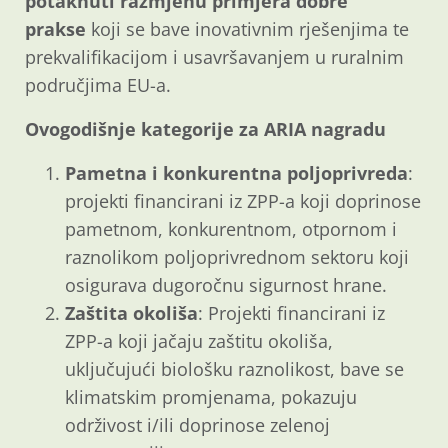
potaknuti razmjenu primjera dobre
prakse
koji se bave inovativnim rješenjima te
prekvalifikacijom i usavršavanjem u ruralnim
područjima EU-a.
Ovogodišnje kategorije za ARIA nagradu
Pametna i konkurentna poljoprivreda
:
projekti financirani iz ZPP-a koji doprinose
pametnom, konkurentnom, otpornom i
raznolikom poljoprivrednom sektoru koji
osigurava dugoročnu sigurnost hrane.
Zaštita okoliša
: Projekti financirani iz
ZPP-a koji jačaju zaštitu okoliša,
uključujući biološku raznolikost, bave se
klimatskim promjenama, pokazuju
održivost i/ili doprinose zelenoj