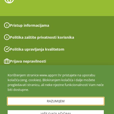
Pristup informacijama
Politika zaštite privatnosti korisnika
Politika upravljanja kvalitetom
Prijava nepravilnosti
Izjava o pristupačnosti
Korištenjem stranice www.apprrr.hr pristajete na uporabu
kolačića (eng. cookies). Blokiranjem kolačića i dalje možete
pregledavati stranicu, ali neke njezine funkcionalnosti Vam neće
Politika informacijske sigurnosti
biti dostupne.
ISO 27001:2022
RAZUMIJEM
VIŠE O KOLAČIĆIMA