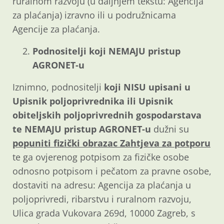
ruralnom razvoju (u daljnjem tekstu: Agencija
za plaćanja) izravno ili u podružnicama
Agencije za plaćanja.
Podnositelji koji NEMAJU pristup
AGRONET-u
Iznimno, podnositelji
koji NISU upisani u
Upisnik poljoprivrednika ili Upisnik
obiteljskih poljoprivrednih gospodarstava
te NEMAJU pristup AGRONET-u
dužni su
popuniti fizički obrazac Zahtjeva za potporu
te ga ovjerenog potpisom za fizičke osobe
odnosno potpisom i pečatom za pravne osobe,
dostaviti na adresu: Agencija za plaćanja u
poljoprivredi, ribarstvu i ruralnom razvoju,
Ulica grada Vukovara 269d, 10000 Zagreb, s