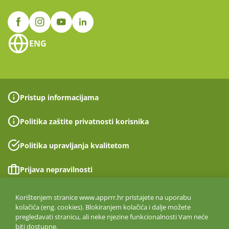
ENG
Pristup informacijama
Politika zaštite privatnosti korisnika
Politika upravljanja kvalitetom
Prijava nepravilnosti
Izjava o pristupačnosti
Korištenjem stranice www.apprrr.hr pristajete na uporabu
kolačića (eng. cookies). Blokiranjem kolačića i dalje možete
pregledavati stranicu, ali neke njezine funkcionalnosti Vam neće
Politika informacijske sigurnosti
biti dostupne.