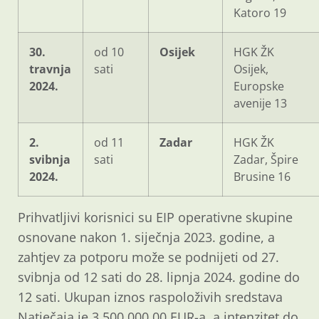
Katoro 19
30.
od 10
Osijek
HGK ŽK
travnja
sati
Osijek,
2024.
Europske
avenije 13
2.
od 11
Zadar
HGK ŽK
svibnja
sati
Zadar, Špire
2024.
Brusine 16
Prihvatljivi korisnici su EIP operativne skupine
osnovane nakon 1. siječnja 2023. godine, a
zahtjev za potporu može se podnijeti od 27.
svibnja od 12 sati do 28. lipnja 2024. godine do
12 sati. Ukupan iznos raspoloživih sredstava
Natječaja je 3.500.000,00 EUR-a, a intenzitet do