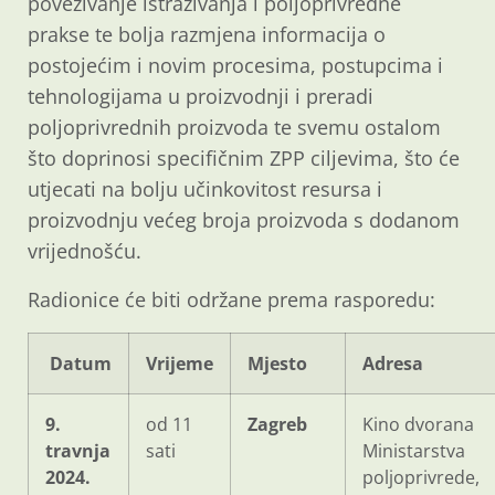
povezivanje istraživanja i poljoprivredne
prakse te bolja razmjena informacija o
postojećim i novim procesima, postupcima i
tehnologijama u proizvodnji i preradi
poljoprivrednih proizvoda te svemu ostalom
što doprinosi specifičnim ZPP ciljevima, što će
utjecati na bolju učinkovitost resursa i
proizvodnju većeg broja proizvoda s dodanom
vrijednošću.
Radionice će biti održane prema rasporedu:
Datum
Vrijeme
Mjesto
Adresa
9.
od 11
Zagreb
Kino dvorana
travnja
sati
Ministarstva
2024.
poljoprivrede,