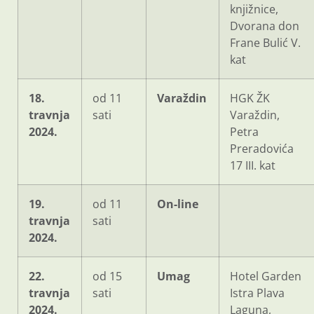
knjižnice,
Dvorana don
Frane Bulić V.
kat
18.
od 11
Varaždin
HGK ŽK
travnja
sati
Varaždin,
2024.
Petra
Preradovića
17 III. kat
19.
od 11
On-line
travnja
sati
2024.
22.
od 15
Umag
Hotel Garden
travnja
sati
Istra Plava
2024.
Laguna,