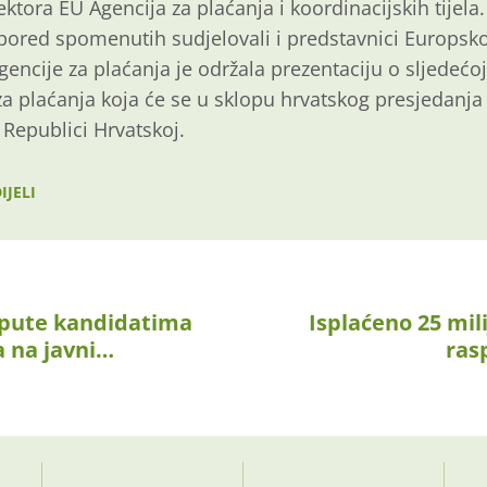
ktora EU Agencija za plaćanja i koordinacijskih tijela
pored spomenutih sudjelovali i predstavnici Europsko
gencije za plaćanja je održala prezentaciju o sljedećoj
za plaćanja koja će se u sklopu hrvatskog presjedanja
 Republici Hrvatskoj.
IJELI
upute kandidatima
Isplaćeno 25 mil
a na javni…
ras