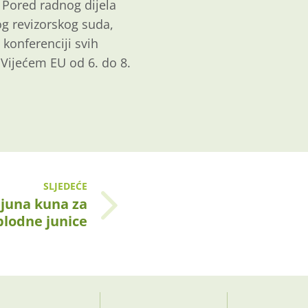
. Pored radnog dijela
g revizorskog suda,
 konferenciji svih
 Vijećem EU od 6. do 8.
SLJEDEĆE
ijuna kuna za
plodne junice