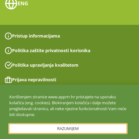
ENG
Pristup informacijama
Politika zaštite privatnosti korisnika
Politika upravljanja kvalitetom
Prijava nepravilnosti
Izjava o pristupačnosti
Korištenjem stranice www.apprrr.hr pristajete na uporabu
kolačića (eng. cookies). Blokiranjem kolačića i dalje možete
pregledavati stranicu, ali neke njezine funkcionalnosti Vam neće
Politika informacijske sigurnosti
biti dostupne.
ISO 27001:2022
RAZUMIJEM