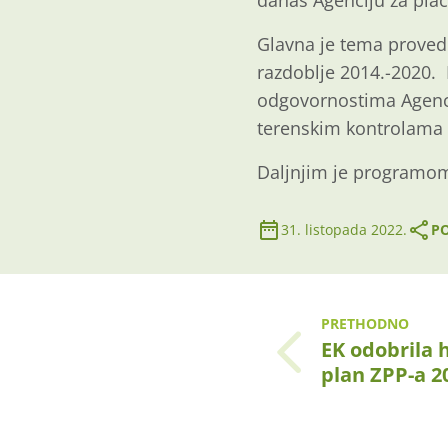
danas Agenciju za plać
Glavna je tema proved
razdoblje 2014.-2020.
odgovornostima Agenci
terenskim kontrolama
Daljnjim je programom
31. listopada 2022.
PO
PRETHODNO
EK odobrila 
plan ZPP-a 2