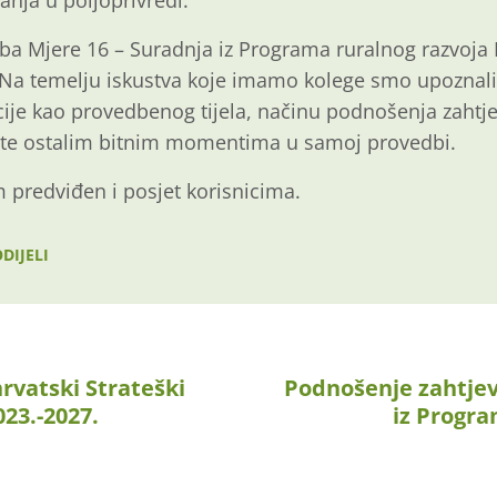
anja u poljoprivredi.
ba Mjere 16 – Suradnja iz Programa ruralnog razvoja 
 Na temelju iskustva koje imamo kolege smo upoznali
je kao provedbenog tijela, načinu podnošenja zahtje
 te ostalim bitnim momentima u samoj provedbi.
 predviđen i posjet korisnicima.
DIJELI
hrvatski Strateški
Podnošenje zahtjev
023.-2027.
iz Progr