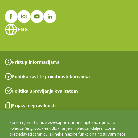
ENG
Pristup informacijama
Politika zaštite privatnosti korisnika
Politika upravljanja kvalitetom
Prijava nepravilnosti
Izjava o pristupačnosti
Korištenjem stranice www.apprrr.hr pristajete na uporabu
kolačića (eng. cookies). Blokiranjem kolačića i dalje možete
pregledavati stranicu, ali neke njezine funkcionalnosti Vam neće
Politika informacijske sigurnosti