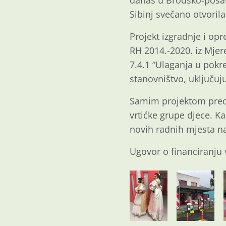
danas u Brodsko-posavs
Sibinj svečano otvorila
Projekt izgradnje i op
RH 2014.-2020. iz Mjer
7.4.1 “Ulaganja u pokre
stanovništvo, uključuju
Samim projektom predvi
vrtićke grupe djece. K
novih radnih mjesta n
Ugovor o financiranju v