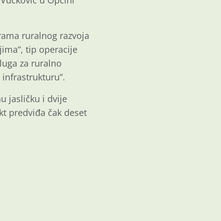
 Vučković u Općini
grama ruralnog razvoja
ima“, tip operacije
sluga za ruralno
infrastrukturu”.
 jasličku i dvije
kt predviđa čak deset