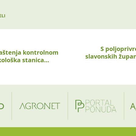
ELI
S poljopriv
laštenja kontrolnom
slavonskih župan
ekološka stanica…