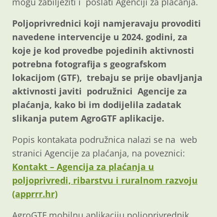
mogu zabilježiti i poslati Agenciji za plaćanja.
Poljoprivrednici koji namjeravaju provoditi
navedene intervencije u 2024. godini, za
koje je kod provedbe pojedinih aktivnosti
potrebna fotografija s geografskom
lokacijom (GTF), trebaju se prije obavljanja
aktivnosti javiti podružnici Agencije za
plaćanja, kako bi im dodijelila zadatak
slikanja putem AgroGTF aplikacije.
Popis kontakata podružnica nalazi se na web
stranici Agencije za plaćanja, na poveznici:
Kontakt – Agencija za plaćanja u
poljoprivredi, ribarstvu i ruralnom razvoju
(apprrr.hr)
AgroGTF mobilnu aplikaciju poljoprivrednik