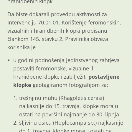
hranidbenih klopki
Da biste dokazali provedbu aktivnosti za
Intervenciju 70.01.01. Korištenje feromonskih,
vizualnih i hranidbenih klopki propisanu
člankom 145. stavku 2. Pravilnika obveza
korisnika je
u godini podnošenja Jedinstvenog zahtjeva
postaviti feromonske, vizualne ili
hranidbene klopke i zabilježiti
postavljene
klopke
geotagiranom fotografijom za:
trešnjinu muhu (Rhagoletis cerasi)
najkasnije do 15. travnja, klopke moraju
ostati na površini najmanje do 30. lipnja
šljivinu osicu (Hoplocampa sp.) najkasnije
do 1. travnja, klopke moraju ostati na