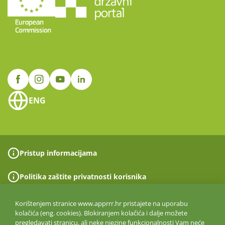
ENG
Pristup informacijama
Politika zaštite privatnosti korisnika
Politika upravljanja kvalitetom
Korištenjem stranice www.apprrr.hr pristajete na uporabu
kolačića (eng. cookies). Blokiranjem kolačića i dalje možete
pregledavati stranicu, ali neke njezine funkcionalnosti Vam neće
Prijava nepravilnosti