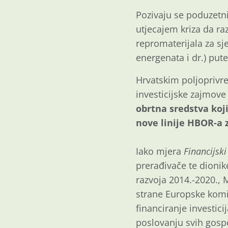
Pozivaju se poduzetni
utjecajem kriza da r
repromaterijala za sje
energenata i dr.) pu
Hrvatskim poljoprivr
investicijske zajmove
obrtna sredstva koj
nove linije HBOR-a 
Iako mjera
Financijski
prerađivače te dionik
razvoja 2014.-2020.,
strane Europske komi
financiranje investic
poslovanju svih gospo