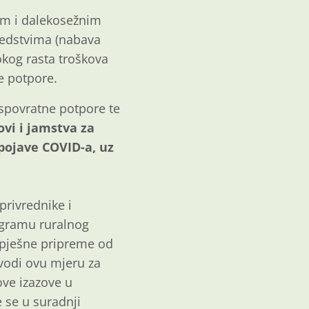
vim i dalekosežnim
redstvima (nabava
sokog rasta troškova
e potpore.
spovratne potpore te
vi i jamstva za
pojave COVID-a, uz
privrednike i
rogramu ruralnog
uspješne pripreme od
vodi ovu mjeru za
ove izazove u
 se u suradnji