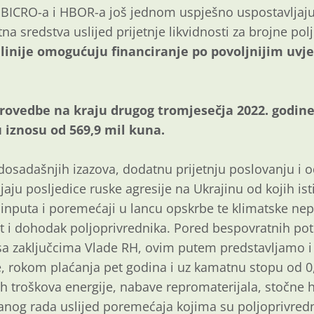
BICRO-a i HBOR-a još jednom uspješno uspostavljaju k
tna sredstva uslijed prijetnje likvidnosti za brojne pol
 linije omogućuju financiranje po povoljnijim uvj
rovedbe na kraju drugog tromjesečja 2022. godine 
iznosu od 569,9 mil kuna.
dosadašnjih izazova, dodatnu prijetnju poslovanju i 
jaju posljedice ruske agresije na Ukrajinu od kojih is
 inputa i poremećaji u lancu opskrbe te klimatske ne
t i dohodak poljoprivrednika. Pored bespovratnih pot
sa zaključcima Vlade RH, ovim putem predstavljamo i 
 rokom plaćanja pet godina i uz kamatnu stopu od 0
h troškova energije, nabave repromaterijala, stočne 
iranog rada uslijed poremećaja kojima su poljoprivredn