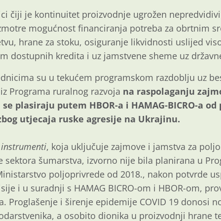
ci čiji je kontinuitet proizvodnje ugrožen nepredvidi
azmotre mogućnost financiranja potreba za obrtnim s
tvu, hrane za stoku, osiguranje likvidnosti uslijed vi
tem dostupnih kredita i uz jamstvene sheme uz državn
ednicima su u tekućem programskom razdoblju uz be
 iz Programa ruralnog razvoja
na raspolaganju zajmo
i se plasiraju putem HBOR-a i HAMAG-BICRO-a od 
zbog utjecaja ruske agresije na Ukrajinu.
 instrumenti
, koja uključuje zajmove i jamstva za poljo
e sektora šumarstva, izvorno nije bila planirana u P
 Ministarstvo poljoprivrede od 2018., nakon potvrde 
sije i u suradnji s HAMAG BICRO-om i HBOR-om, pro
ija. Proglašenje i širenje epidemije COVID 19 donosi n
darstvenika, a osobito dionika u proizvodnji hrane te