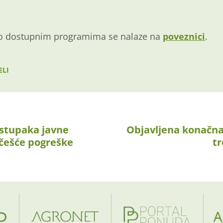
e o dostupnim programima se nalaze na
poveznici
.
ELI
stupaka javne
Objavljena konačna 
češće pogreške
tr