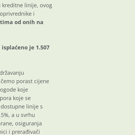
reditne linije, ovog
joprivrednike i
etima od onih na
isplaćeno je 1.507
održavanju
tičemo porast cijene
pogode koje
pora koje se
dostupne linije s
,5%, a u svrhu
hrane, osiguranja
ici i prerađivači